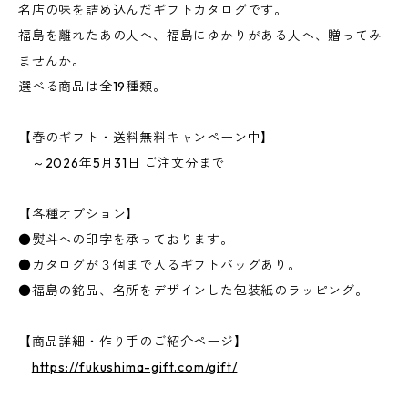
名店の味を詰め込んだギフトカタログです。
福島を離れたあの人へ、福島にゆかりがある人へ、贈ってみ
ませんか。
選べる商品は全19種類。
【春のギフト・送料無料キャンペーン中】
～2026年5月31日 ご注文分まで
【各種オプション】
●熨斗への印字を承っております。
●カタログが３個まで入るギフトバッグあり。
●福島の銘品、名所をデザインした包装紙のラッピング。
【商品詳細・作り手のご紹介ページ】
https://fukushima-gift.com/gift/