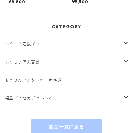
¥8,800
¥5,500
CATEGORY
ふくしま応援ギフト
福島市応援ギフト
ふくしま信夫百景
ふくしまフルーツギフト
レターセット・一筆箋・ポチ袋
ももりんアクリルキーホルダー
ポストカード
福島ご当地カプセルトイ
ポストカード
ふくしま蔵ガチャ〈Part１〉
商品一覧に戻る
ポストカードセット